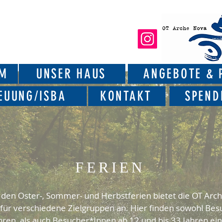
AM
UNSER HAUS
ANGEBOTE & 
EUUNG/ISBA
KONTAKT
SPEND
FERIEN
 den Oster-, Sommer- und Herbstferien bietet die OT Arc
ür verschiedene Zielgruppen an. Hier finden sowohl Be
ahren, als auch Besucher*Innen ab 12 und bis 33 Jahren ein