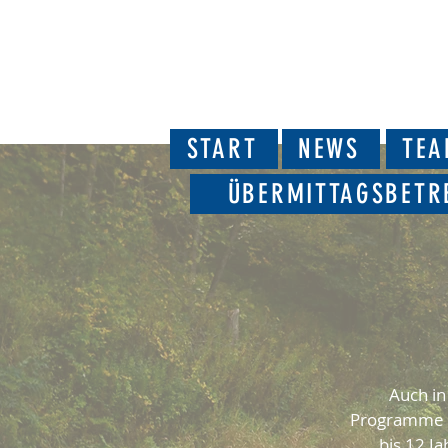
START
NEWS
TE
ÜBERMITTAGSBETR
Auch in
Programme f
bis 12 J